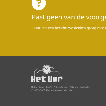
Past geen van de voorg
Stuur ons een bericht! We denken graag mee ov
Hetuur Logo | Foto’s | Afbeeldingen | Artwork | Producten
© 2018 –
2026
Alle rechten voorbehouden