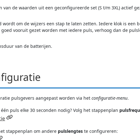
 van de waarden uit een geconfigureerde set (S t/m 3XL) actief ge
 wordt om de wijzers een stap te laten zetten. Iedere klok is een
tijd goed vooruit gezet worden met iedere puls, verhoog dan de puls
nsduur van de batterijen.
figuratie
eratie pulsgevers aangepast worden via het
configuratie-menu
.
r één puls elke 30 seconden nodig? Volg het stappenplan
pulsfrequ
tie
g het stappenplan om andere
pulslengtes
te configureren: