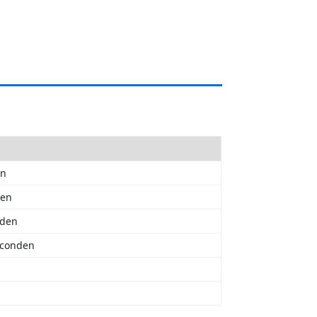
en
den
nden
seconden