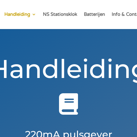
Handleiding
NS Stationsklok
Batterijen
Info & Cont
Handleidin
220mA pulsgever