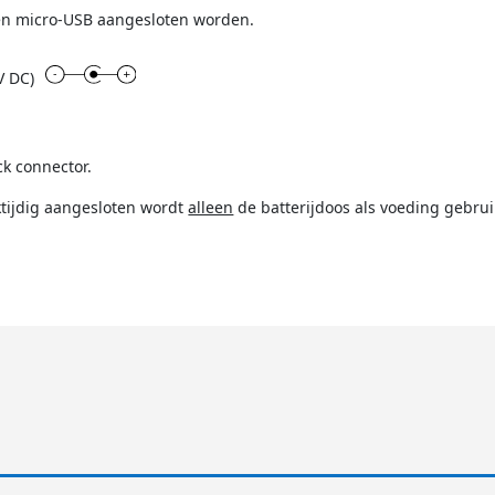
een micro-USB aangesloten worden.
V DC)
ck connector.
ktijdig aangesloten wordt
alleen
de batterijdoos als voeding gebrui