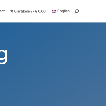
act
English
0 artikelen
€ 0,00
g