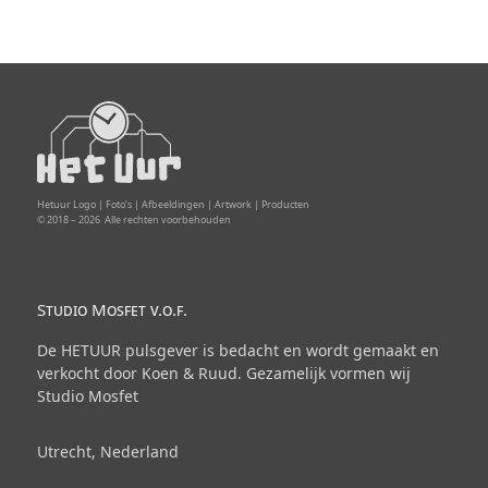
Hetuur Logo | Foto’s | Afbeeldingen | Artwork | Producten
© 2018 –
2026
Alle rechten voorbehouden
Studio Mosfet v.o.f.
De HETUUR pulsgever is bedacht en wordt gemaakt en
verkocht door Koen & Ruud. Gezamelijk vormen wij
Studio Mosfet
Utrecht, Nederland