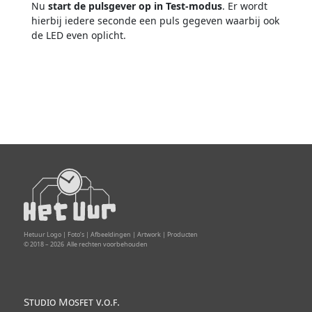
Nu
start de pulsgever op in Test-modus
. Er wordt
hierbij iedere seconde een puls gegeven waarbij ook
de LED even oplicht.
Hetuur Logo | Foto’s | Afbeeldingen | Artwork | Producten
© 2018 –
2026
Alle rechten voorbehouden
Studio Mosfet v.o.f.