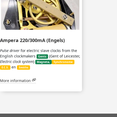
Ampera 220/300mA (Engels)
Pulse driver
for electric slave clocks from the
English clockmakers
(Gent of Leicester,
Gents
Electric clock system
)
Magneta,
Synchronome
en
E.C.S.
Smiths
More information