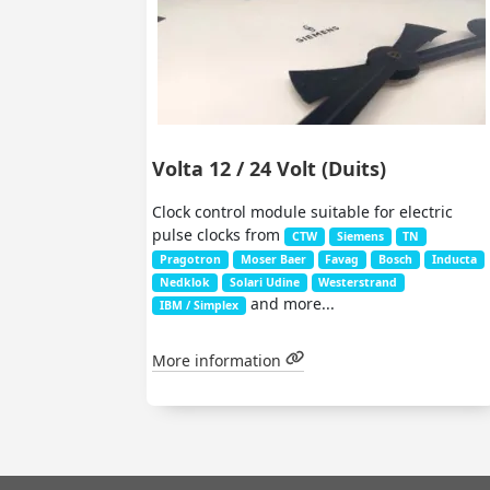
Volta 12 / 24 Volt (Duits)
Clock control module suitable for electric
pulse clocks from
CTW
Siemens
TN
Pragotron
Moser Baer
Favag
Bosch
Inducta
Nedklok
Solari Udine
Westerstrand
and more...
IBM / Simplex
More information