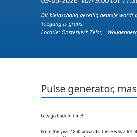
09-05-2026 v
an 9.00 tot 11
Dit kleinschalig gezellig beursje word
Toegang is gratis.
Locatie: Oosterkerk Zeist, Woudenberg
Pulse generator, mast
Lets go back in time!
From the year 1850 onwards, there was a lot o