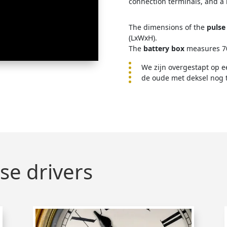
connection terminals, and a 
The dimensions of the
pulse
(LxWxH).
The
battery box
measures 70
We zijn overgestapt op e
de oude met deksel nog t
se drivers