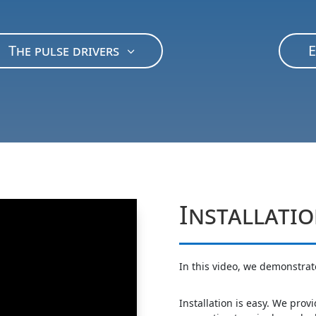
The pulse drivers
E
Installati
In this video, we demonstrat
Installation is easy. We prov