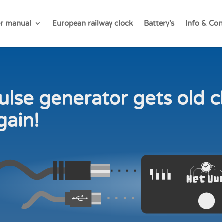
r manual
European railway clock
Battery's
Info & Con
ulse generator gets old c
gain!