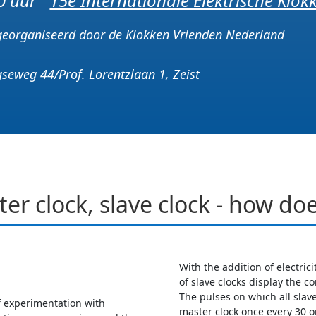
.30 uur
15e Internationale Elektrische Klo
t georganiseerd door de Klokken Vrienden Nederland
seweg 44/Prof. Lorentzlaan 1, Zeist
er clock, slave clock - how doe
With the addition of electric
of slave clocks display the co
The pulses on which all slav
f experimentation with
master clock once every 30 o