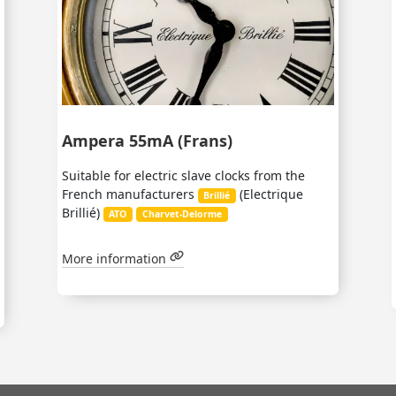
Ampera 55mA (Frans)
Suitable for electric slave clocks from the
French manufacturers
(Electrique
Brillié
Brillié)
ATO
Charvet-Delorme
More information